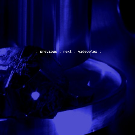
:
previous
:
next
:
videoplex
: